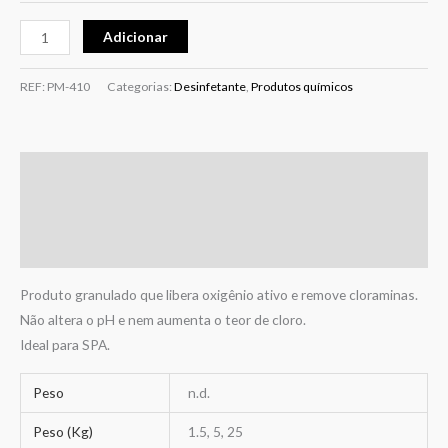
Adicionar
REF:
PM-410
Categorias:
Desinfetante
,
Produtos químicos
Descrição
Informação adicional
Avaliações (0)
Produto granulado que libera oxigênio ativo e remove cloraminas.
Não altera o pH e nem aumenta o teor de cloro.
Ideal para SPA.
Peso
n.d.
Peso (Kg)
1.5, 5, 25