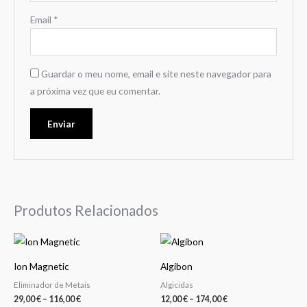
Email
*
Guardar o meu nome, email e site neste navegador para
a próxima vez que eu comentar.
Produtos Relacionados
Price
Price
This
This
range:
range:
product
product
29,00 €
12,00 €
Ion Magnetic
Algibon
through
through
has
has
116,00 €
174,00 €
Eliminador de Metais
Algicidas
multiple
multiple
29,00
€
–
116,00
€
12,00
€
–
174,00
€