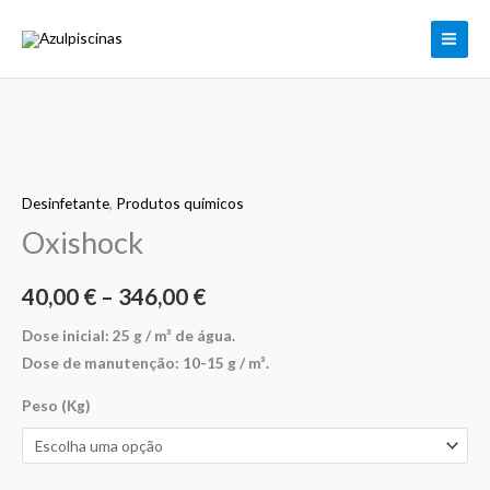
Skip
to
content
Quantidade
Price
de
range:
Desinfetante
,
Produtos químicos
Oxishock
Oxishock
40,00 €
through
40,00
€
–
346,00
€
346,00 €
Dose inicial: 25 g / m³ de água.
Dose de manutenção: 10-15 g / m³.
Peso (Kg)