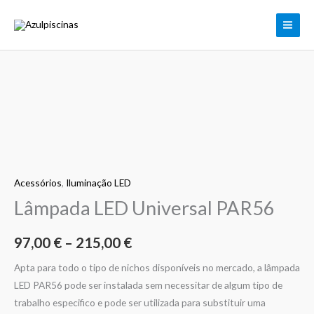
Skip
to
content
Quantidade
Price
de
range:
Lâmpada
LED
97,00 €
Universal
through
Acessórios
,
Iluminação LED
PAR56
Lâmpada LED Universal PAR56
215,00 €
97,00
€
–
215,00
€
Apta para todo o tipo de nichos disponíveis no mercado, a lâmpada
LED PAR56 pode ser instalada sem necessitar de algum tipo de
trabalho especifico e pode ser utilizada para substituir uma