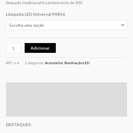
lâmpada tradicional incandescente de 300
Lâmpada LED Universal PAR56
Adicionar
REF:
n.d.
Categorias:
Acessórios
,
Iluminação LED
Descrição
Informação adicional
Avaliações (0)
DESTAQUES: