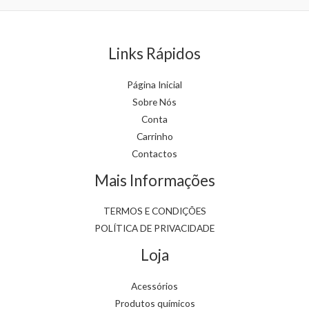
chosen
chosen
on
on
the
the
Links Rápidos
product
product
page
page
Página Inicial
Sobre Nós
Conta
Carrinho
Contactos
Mais Informações
TERMOS E CONDIÇÕES
POLÍTICA DE PRIVACIDADE
Loja
Acessórios
Produtos químicos