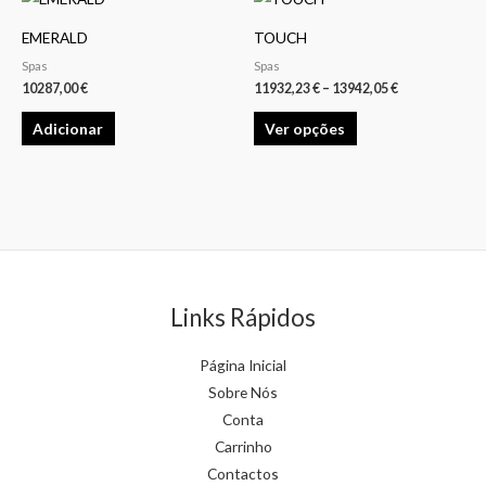
be
be
range:
product
11932,23 €
chosen
chosen
EMERALD
TOUCH
through
has
13942,05 €
on
on
Spas
Spas
multiple
10287,00
€
11932,23
€
–
13942,05
€
the
the
variants.
product
product
Adicionar
Ver opções
The
page
page
options
may
be
chosen
on
the
Links Rápidos
product
page
Página Inicial
Sobre Nós
Conta
Carrinho
Contactos