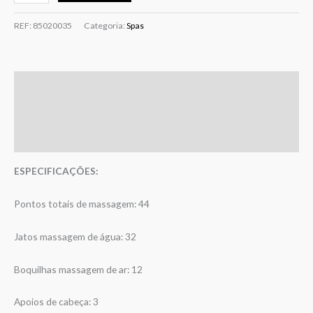
REF:
85020035
Categoria:
Spas
Descrição
Informação adicional
Avaliações (0)
ESPECIFICAÇÕES:
Pontos totais de massagem: 44
Jatos massagem de água: 32
Boquilhas massagem de ar: 12
Apoios de cabeça: 3