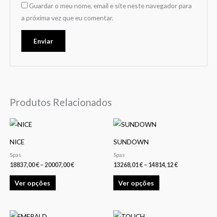
Guardar o meu nome, email e site neste navegador para
a próxima vez que eu comentar.
Produtos Relacionados
Price
Price
This
This
range:
range:
product
product
18837,00 €
13268,01 €
NICE
SUNDOWN
through
through
has
has
20007,00 €
14814,12 €
Spas
Spas
multiple
multiple
18837,00
€
–
20007,00
€
13268,01
€
–
14814,12
€
variants.
variants.
Ver opções
Ver opções
The
The
options
options
may
may
Price
This