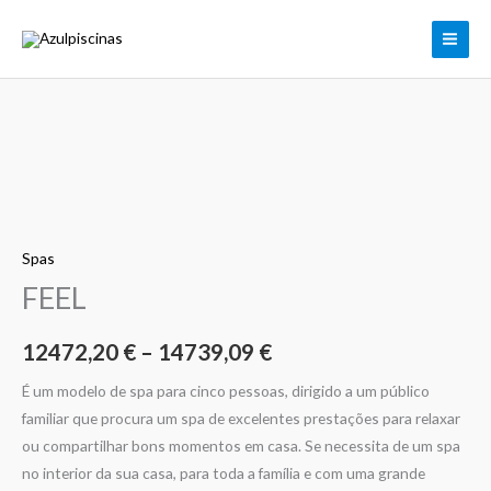
Skip
to
content
Quantidade
Price
de
range:
FEEL
12472,20 €
Spas
through
FEEL
14739,09 €
12472,20
€
–
14739,09
€
É um modelo de spa para cinco pessoas, dirigido a um público
familiar que procura um spa de excelentes prestações para relaxar
ou compartilhar bons momentos em casa. Se necessita de um spa
no interior da sua casa, para toda a família e com uma grande