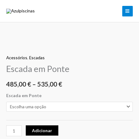
Skip
to
content
Quantidade
Price
de
range:
Acessórios
,
Escadas
Escada
em
Escada em Ponte
485,00 €
Ponte
through
485,00
€
–
535,00
€
535,00 €
Escada em Ponte
Adicionar