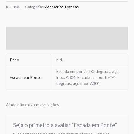
REF:
n.d.
Categorias:
Acessórios
,
Escadas
Informação adicional
Avaliações (0)
Peso
n.d.
Escada em ponte 3/3 degraus, aço
Escada em Ponte
inox. A304, Escada em ponte 4/4
degraus, aço inox. A304
Ainda não existem avaliações.
Seja o primeiro a avaliar “Escada em Ponte”
O seu endereço de email não será publicado.
Campos