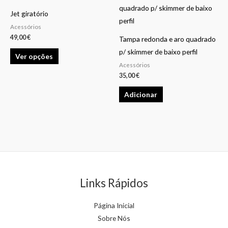
product
Jet giratório
has
Acessórios
multiple
49,00
€
Tampa redonda e aro quadrado
variants.
p/ skimmer de baixo perfil
Ver opções
The
Acessórios
options
35,00
€
may
Adicionar
be
chosen
on
the
product
page
Links Rápidos
Página Inicial
Sobre Nós