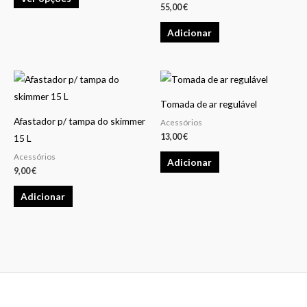
The
55,00
€
options
Adicionar
may
be
chosen
on
the
Tomada de ar regulável
product
Afastador p/ tampa do skimmer
Acessórios
13,00
€
page
15 L
Acessórios
Adicionar
9,00
€
Adicionar