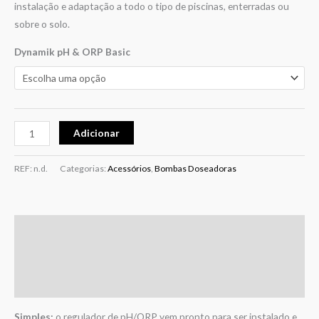
instalação e adaptação a todo o tipo de piscinas, enterradas ou
sobre o solo.
Dynamik pH & ORP Basic
Adicionar
REF:
n.d.
Categorias:
Acessórios
,
Bombas Doseadoras
Descrição
Informação adicional
Avaliações (0)
Simples:
o regulador de pH/ORP vem pronto para ser instalado e