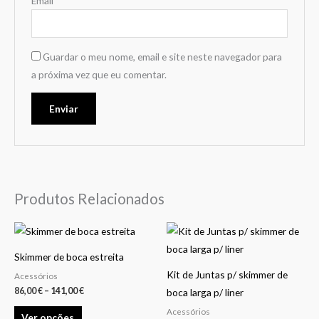
Email
*
Guardar o meu nome, email e site neste navegador para
a próxima vez que eu comentar.
Produtos Relacionados
Price
This
range:
product
86,00 €
Skimmer de boca estreita
through
has
141,00 €
Kit de Juntas p/ skimmer de
Acessórios
multiple
86,00
€
–
141,00
€
boca larga p/ liner
variants.
Acessórios
Ver opções