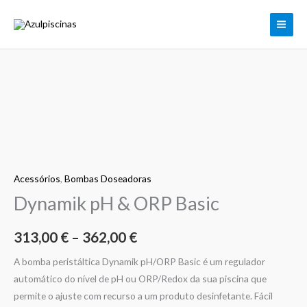
Skip
to
content
Quantidade
Price
de
range:
Dynamik
pH
313,00 €
&
through
Acessórios
,
Bombas Doseadoras
ORP
Basic
Dynamik pH & ORP Basic
362,00 €
313,00
€
–
362,00
€
A bomba peristáltica Dynamik pH/ORP Basic é um regulador
automático do nível de pH ou ORP/Redox da sua piscina que
permite o ajuste com recurso a um produto desinfetante. Fácil