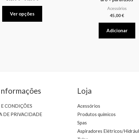
variants.
Acessórios
The
Ver opções
45,00
€
options
may
Adicionar
be
chosen
on
the
product
page
Informações
Loja
 E CONDIÇÕES
Acessórios
A DE PRIVACIDADE
Produtos químicos
Spas
Aspiradores Elétricos/Hidrául