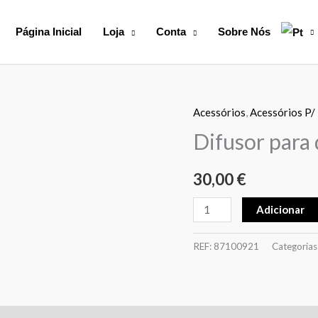
Página Inicial
Loja
Conta
Sobre Nós
Acessórios
,
Acessórios P/
Quantidade
de
Difusor para
Difusor
para
30,00
€
duche
Adicionar
REF:
87100921
Categorias