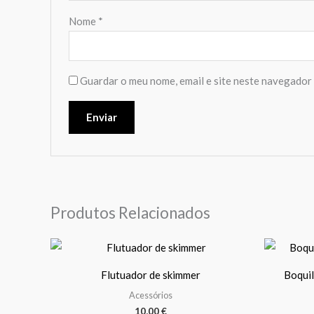
Nome
*
Guardar o meu nome, email e site neste navegador 
Produtos Relacionados
Flutuador de skimmer
Boquil
Acessórios
10,00
€