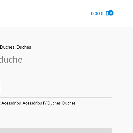
Difusor
para
0,00
€
duche
 Duches
,
Duches
 duche
:
Acessórios
,
Acessórios P/ Duches
,
Duches