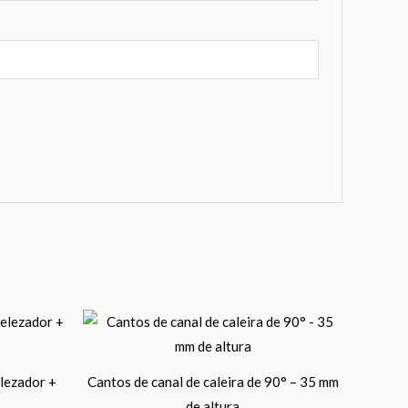
Price
This
range:
product
33,00 €
through
has
58,00 €
elezador +
Cantos de canal de caleira de 90° – 35 mm
multiple
de altura