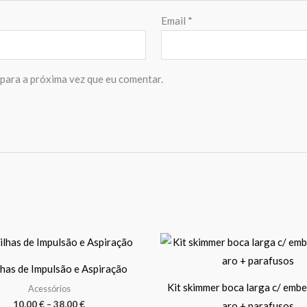
Email
*
para a próxima vez que eu comentar.
Price
This
range:
product
10,00 €
has de Impulsão e Aspiração
through
has
38,00 €
Kit skimmer boca larga c/ emb
Acessórios
multiple
10,00
€
–
38,00
€
aro + parafusos