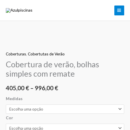
Skip
to
content
Quantidade
Price
de
range:
Coberturas
,
Cobertutas de Verão
Cobertura
de
Cobertura de verão, bolhas
405,00 €
verão,
simples com remate
through
bolhas
simples
996,00 €
405,00
€
–
996,00
€
com
remate
Medidas
Cor