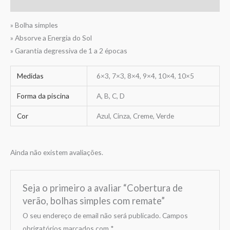
Avaliações (0)
» Bolha simples
» Absorve a Energia do Sol
» Garantia degressiva de 1 a 2 épocas
Medidas
6×3, 7×3, 8×4, 9×4, 10×4, 10×5
Forma da piscina
A, B, C, D
Cor
Azul, Cinza, Creme, Verde
Ainda não existem avaliações.
Seja o primeiro a avaliar “Cobertura de
verão, bolhas simples com remate”
O seu endereço de email não será publicado.
Campos
obrigatórios marcados com
*