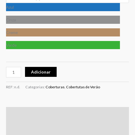
Azul
Cinza
Creme
Verde
Adicionar
REF:
n.d.
Categorias:
Coberturas
,
Cobertutas de Verão
Descrição
Informação adicional