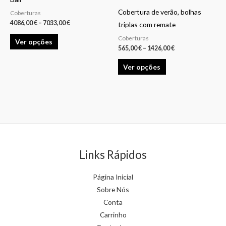
through
through
has
has
7033,00 €
1426,00 €
product
product
Cobertura de verão, bolhas
Coberturas
multiple
multiple
4086,00
€
–
7033,00
€
page
page
triplas com remate
variants.
variants.
Coberturas
Ver opções
The
The
565,00
€
–
1426,00
€
options
options
Ver opções
may
may
be
be
chosen
chosen
on
on
the
the
product
product
page
page
Links Rápidos
Página Inicial
Sobre Nós
Conta
Carrinho