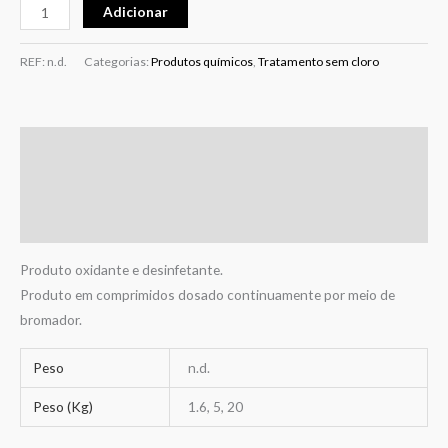
Adicionar
REF:
n.d.
Categorias:
Produtos químicos
,
Tratamento sem cloro
Descrição
Informação adicional
Avaliações (0)
Produto oxidante e desinfetante.
Produto em comprimidos dosado continuamente por meio de
bromador.
Peso
n.d.
Peso (Kg)
1.6, 5, 20