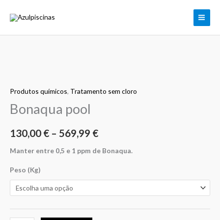
Skip
to
content
Quantidade
Price
de
range:
Produtos químicos
,
Tratamento sem cloro
Bonaqua
pool
Bonaqua pool
130,00 €
through
130,00
€
–
569,99
€
569,99 €
Manter entre 0,5 e 1 ppm de Bonaqua.
Peso (Kg)