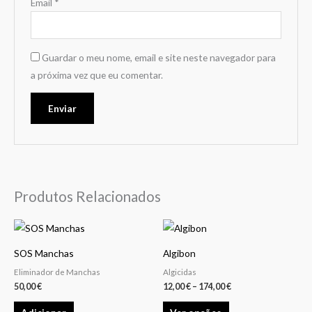
Email
*
Guardar o meu nome, email e site neste navegador para
a próxima vez que eu comentar.
Produtos Relacionados
Price
This
range:
product
12,00 €
SOS Manchas
Algibon
through
has
174,00 €
Eliminador de Manchas
Algicidas
multiple
50,00
€
12,00
€
–
174,00
€
variants.