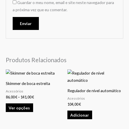
Guardar o meu nome, email e site neste navegador para
a próxima vez que eu comentar.
Produtos Relacionados
Price
This
range:
product
86,00 €
Skimmer de boca estreita
through
has
141,00 €
Regulador de nível automático
Acessórios
multiple
86,00
€
–
141,00
€
Acessórios
variants.
104,00
€
Ver opções
The
Adicionar
options
may