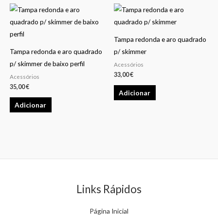
be
chosen
on
the
Tampa redonda e aro quadrado
product
Tampa redonda e aro quadrado
p/ skimmer
page
p/ skimmer de baixo perfil
Acessórios
33,00
€
Acessórios
35,00
€
Adicionar
Adicionar
Links Rápidos
Página Inicial