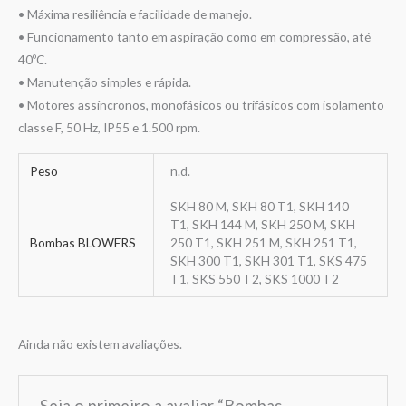
• Máxima resiliência e facilidade de manejo.
• Funcionamento tanto em aspiração como em compressão, até
40ºC.
• Manutenção simples e rápida.
• Motores assíncronos, monofásicos ou trifásicos com isolamento
classe F, 50 Hz, IP55 e 1.500 rpm.
Peso
n.d.
SKH 80 M, SKH 80 T1, SKH 140
T1, SKH 144 M, SKH 250 M, SKH
Bombas BLOWERS
250 T1, SKH 251 M, SKH 251 T1,
SKH 300 T1, SKH 301 T1, SKS 475
T1, SKS 550 T2, SKS 1000 T2
Ainda não existem avaliações.