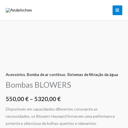
Skip
to
content
Quantidade
Price
de
range:
Bombas
BLOWERS
550,00 €
through
Acessórios
,
Bomba de ar continuo
,
Sistemas de filtração da água
Bombas BLOWERS
5320,00 €
550,00
€
–
5320,00
€
Disponíveis em capacidades diferentes consoante as
necessidades, os Blowers Hayward fornecem uma performance
potente e silenciosa de bolhas quentes e relaxantes.