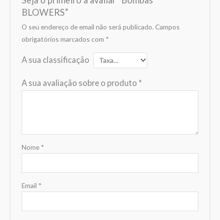
Seja o primeiro a avaliar “Bombas
BLOWERS”
O seu endereço de email não será publicado.
Campos
obrigatórios marcados com
*
A sua classificação
A sua avaliação sobre o produto
*
Nome
*
Email
*