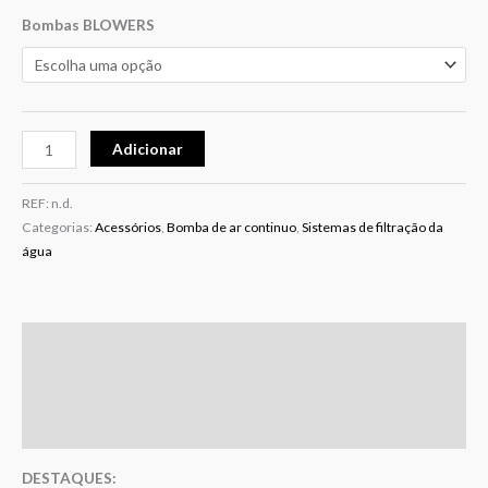
Bombas BLOWERS
Adicionar
REF:
n.d.
Categorias:
Acessórios
,
Bomba de ar continuo
,
Sistemas de filtração da
água
Descrição
Informação adicional
Avaliações (0)
DESTAQUES: