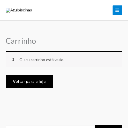
Skip
to
content
Carrinho
O seu carrinho está vazio.
Voltar para a loja