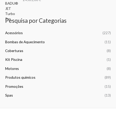
0
,
0
0
Pesquisa por Categorias
€
Acessórios
(227)
t
h
Bombas de Aquecimento
(11)
r
o
Coberturas
(8)
u
g
Kit Piscina
(1)
h
Motores
(8)
5
6
Produtos químicos
(89)
9
,
Promoções
(15)
9
Spas
(13)
9
€