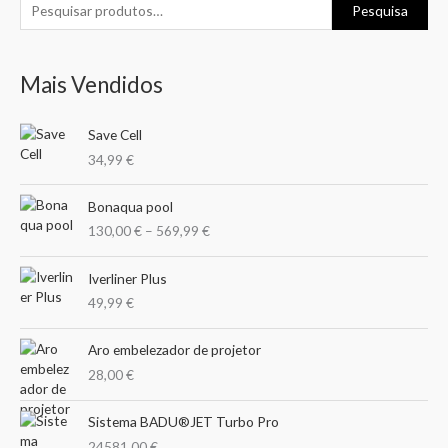
P
Pesquisa
e
s
Mais Vendidos
q
u
Save Cell
i
34,99
€
s
a
P
Bonaqua pool
r
r
130,00
€
–
569,99
€
i
p
c
o
e
Iverliner Plus
r
r
49,99
€
a
:
n
Aro embelezador de projetor
g
28,00
€
e
:
1
Sistema BADU®JET Turbo Pro
3
24581,00
€