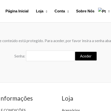
Página Inicial
Loja
Conta
Sobre Nós
e conteúdo está protegido. Para aceder, por favor insira a senha aba
Senha:
Informações
Loja
 E CONDIÇÕES
Acessórios