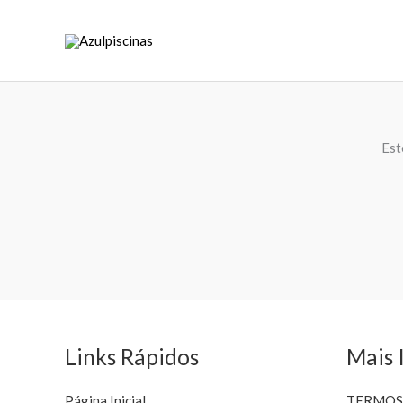
Skip
to
content
Est
Links Rápidos
Mais 
Página Inicial
TERMOS